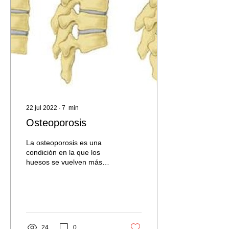
22 jul 2022
∙
7
min
Osteoporosis
La osteoporosis es una
condición en la que los
huesos se vuelven más
delgados, más débiles y
más propensos a
romperse. Según el
Centro...
24
0