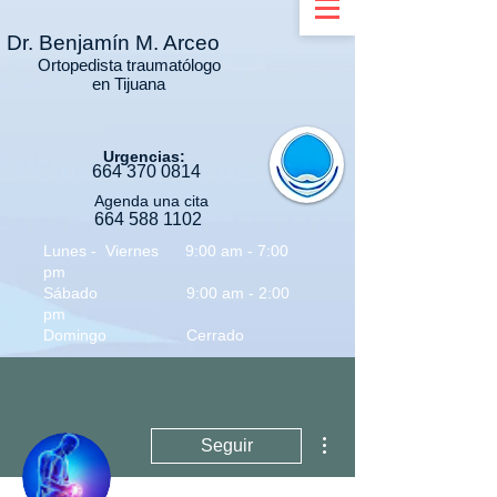
Dr.
Benjamín M. Arceo
Ortopedista traumatólogo
en Tijuana
Urgencias:
664 3
70 0814
Agenda una cita
664 588 1102
Lunes - Viernes 9:00 am - 7:00
pm
Sábado 9:00 am - 2:00
pm
Domingo Cerrado
Más acciones
Seguir