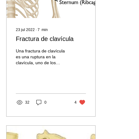
23 jul 2022
∙
7
min
Fractura de clavícula
Una fractura de clavícula
es una ruptura en la
clavícula, uno de los
huesos principales del
hombro. Este tipo de
fractura es bastante...
32
0
4