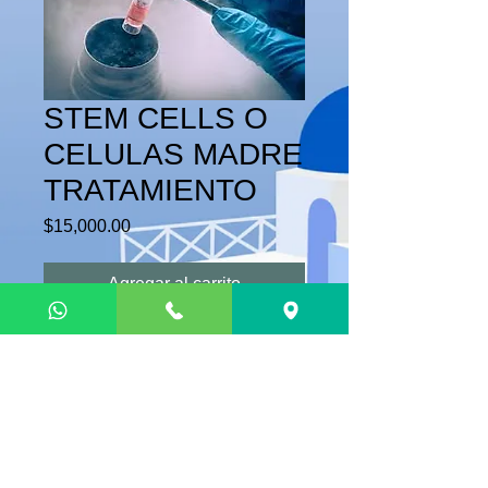
STEM CELLS O
CELULAS MADRE
TRATAMIENTO
Precio
$15,000.00
Agregar al carrito
ESTE PAGO ASEGURA EL PEDIDO
DE CELULAS MADRE DERIVADAS
DE CORDON UMBILICAL PARA EL
TRATAMIENTO DE PADECIMIENTOS
ORTOPEDICOS