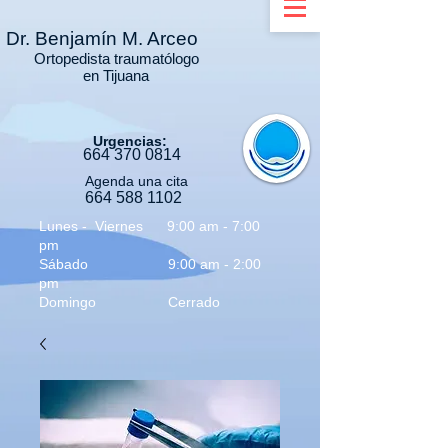
Dr.
Benjamín M. Arceo
Ortopedista traumatólogo
en Tijuana
Urgencias:
664 3
70 0814
Agenda una cita
664 588 1102
Lunes - Viernes 9:00 am - 7:00
pm
Sábado 9:00 am - 2:00
pm
Domingo Cerrado