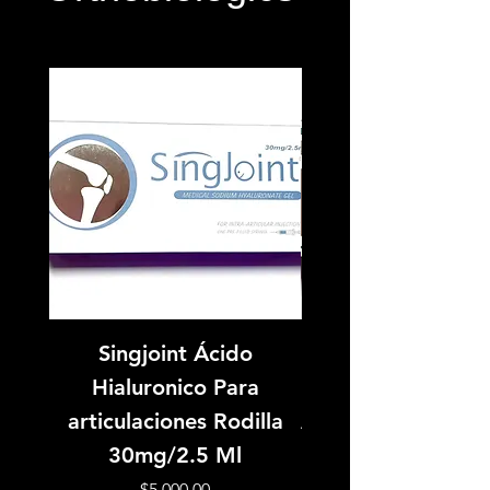
Singjoint Ácido
Singjoint Aci
Hialuronico Para
Hialuronico Pa
articulaciones Rodilla
Articulaciones Rod
30mg/2.5 Ml
Precio
$5,000.00