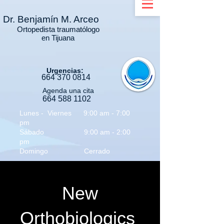
Dr.
Benjamín M. Arceo
Ortopedista traumatólogo
en Tijuana
Urgencias:
664 3
70 0814
Agenda una cita
664 588 1102
Lunes - Viernes 9:00 am - 7:00
pm
Sábado 9:00 am - 2:00
pm
Domingo Cerrado
New
Orthobiologics