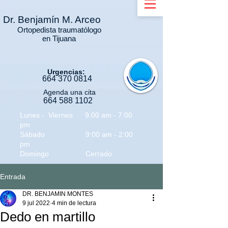
Dr.
Benjamín M. Arceo
Ortopedista traumatólogo
en Tijuana
Urgencias:
664 3
70 0814
Agenda una cita
664 588 1102
Lunes - Viernes 9:00 am - 7:00
pm
Sábado 9:00 am - 2:00
pm
Domingo Cerrado
Entrada
DR. BENJAMIN MONTES
9 jul 2022
4 min de lectura
Dedo en martillo